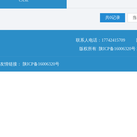
CASE
共0记录
当
联系人电话：17742415709 固定
版权所有: 陕ICP备16006
友情链接：
陕ICP备16006320号