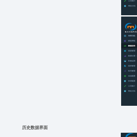
历史数据界面