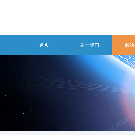
首页
关于我们
解决