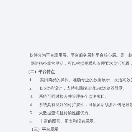
软件分为平台应用层、平台服务层和平台核心层。是一
网络拓扑非常灵活，可以根据规模和管理要求灵活配置
（二）平台特点
1. 实用简易的操作、准确专业的数据展示、灵活高效
2. B/S架构设计，支持电脑端主流
web
浏览器登录。
3. 系统可同时接入并管理多个监测项目。
4. 系统具有良好的可扩展性，可预留后续多种传感器
5. 大数据查询且传输性能优秀。
6. 丰富的图形、图表和报表展示。
（三）平台展示